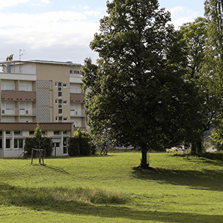
Exporter les lignes sélectionnées
Exporter toutes les colonnes
Exporter uniquement les colonnes affichées
Menu
<
>
Les retraites et évènements
Nouvelles du foyer
Les Newsletters
Nos passages aux informations
?>
Images de la page d'accueil
Cliquez pour éditer
Texte, bouton et/ou inscription à la newsletter
Cliquez pour éditer
Je m'abonne à la newsletter